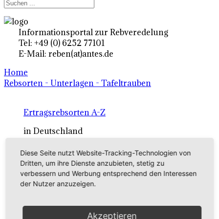
Informationsportal zur Rebveredelung
Tel: +49 (0) 6252 77101
E-Mail: reben(at)antes.de
Home
Rebsorten - Unterlagen - Tafeltrauben
Ertragsrebsorten A-Z
in Deutschland
Diese Seite nutzt Website-Tracking-Technologien von
Rebsorten international
Dritten, um ihre Dienste anzubieten, stetig zu
verbessern und Werbung entsprechend den Interessen
externe Links
der Nutzer anzuzeigen.
Tafeltraubensorten
Akzeptieren